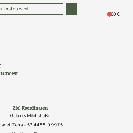
0,00
€
0
r
nover
Ziel Koordinaten
Galaxie: Milchstraße
lanet: Terra – 52.4466, 9.9975