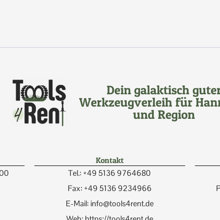
Dein galaktisch gute
Werkzeugverleih für Han
und Region
Kontakt
:00
Tel.: +49 5136 9764680
Fax: +49 5136 9234966
P
E-Mail: info@tools4rent.de
Web: https://tools4rent.de