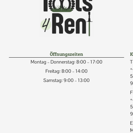
Öffnungszeiten
K
Montag – Donnerstag: 8:00 – 17:00
T
+
Freitag: 8:00 – 14:00
5
Samstag: 9:00 – 13:00
9
F
+
5
9
E
M