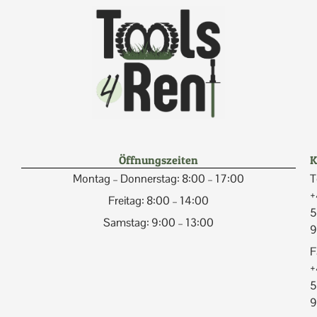
Öffnungszeiten
K
Montag – Donnerstag: 8:00 – 17:00
T
+
Freitag: 8:00 – 14:00
5
Samstag: 9:00 – 13:00
9
F
+
5
9