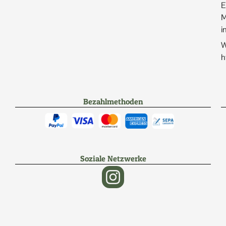
E
M
i
W
h
Bezahlmethoden
Soziale Netzwerke