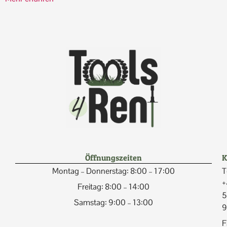
Öffnungszeiten
K
Montag – Donnerstag: 8:00 – 17:00
T
+
Freitag: 8:00 – 14:00
5
Samstag: 9:00 – 13:00
9
F