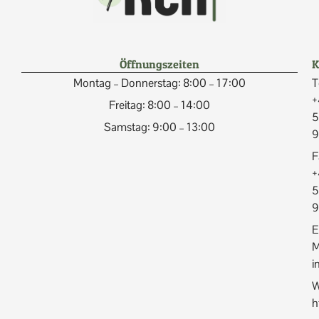
Öffnungszeiten
K
Montag – Donnerstag: 8:00 – 17:00
T
+
Freitag: 8:00 – 14:00
5
Samstag: 9:00 – 13:00
9
F
+
5
9
E
M
i
W
h