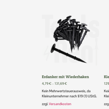
Erdanker mit Wiederhaken
Ki
4,79
€
–
131,69
€
12
Kein Mehrwertsteuerausweis, da
Kei
Kleinunternehmer nach §19 (1) UStG.
Kle
zzgl.
Versandkosten
zzg