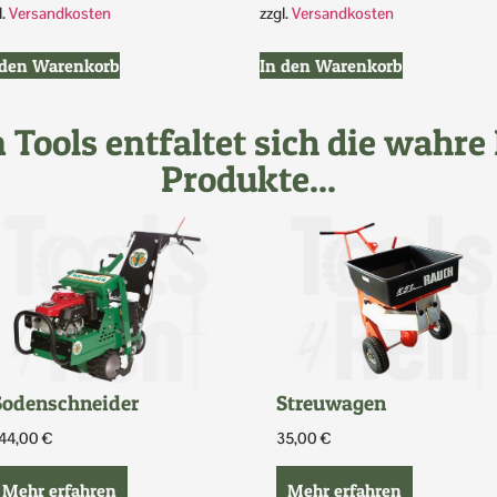
l.
Versandkosten
zzgl.
Versandkosten
 den Warenkorb
In den Warenkorb
 Tools entfaltet sich die wahr
Produkte...
Streuwagen
Sodenschneider
35,00
€
44,00
€
Mehr erfahren
Mehr erfahren