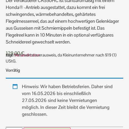
Der Vertikutierer CR550HC ist standardmäßig mit einem
Honda® -Antrieb ausgestattet, dazu kommt ein frei
schwingendes, wärmebehandeltes, gehärtetes
Flegelmesserreel, das auf einem hochwertigen Gelenklager
aus Gusseisen mit Schmiernippeln befestigt ist. Das
Flegelreel kann in 10 Minuten in ein optional verfügbares
Schneidereel gewechselt werden.
129,00
€
zzgl.
Kein Mehrwertsteuerausweis, da Kleinunternehmer nach §19 (1)
Versandkosten
UStG.
Vorrätig
Hinweis: Wir haben Betriebsferien. Daher sind
vom 16.05.2026 bis einschließlich
27.05.2026 sind keine Vermietungen
möglich. In dieser Zeit bleibt die Vermietung
geschlossen.