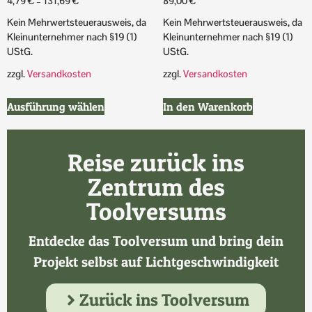
4,79
€
–
131,69
€
89,00
€
Kein Mehrwertsteuerausweis, da
Kein Mehrwertsteuerausweis, da
Kleinunternehmer nach §19 (1)
Kleinunternehmer nach §19 (1)
UStG.
UStG.
zzgl.
Versandkosten
zzgl.
Versandkosten
Ausführung wählen
In den Warenkorb
Reise zurück ins
Zentrum des
Toolversums
Entdecke das Toolversum und bring dein
Projekt selbst auf Lichtgeschwindigkeit
Zurück ins Toolversum