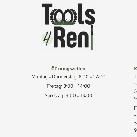
Öffnungszeiten
K
Montag – Donnerstag: 8:00 – 17:00
T
+
Freitag: 8:00 – 14:00
5
Samstag: 9:00 – 13:00
9
F
+
5
9