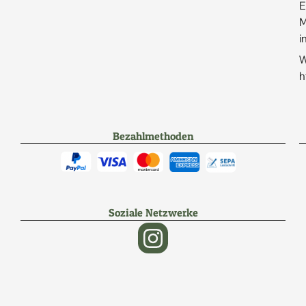
E
M
i
W
h
Bezahlmethoden
Soziale Netzwerke