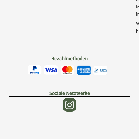
M
i
W
h
Bezahlmethoden
Soziale Netzwerke