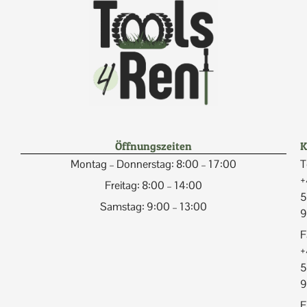
Öffnungszeiten
K
Montag – Donnerstag: 8:00 – 17:00
T
+
Freitag: 8:00 – 14:00
5
Samstag: 9:00 – 13:00
9
F
+
5
9
E