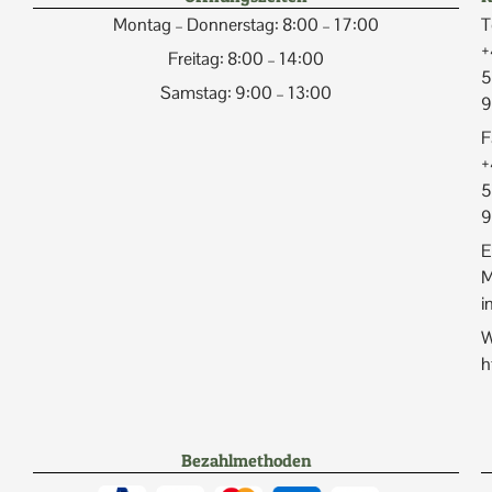
Montag – Donnerstag: 8:00 – 17:00
T
+
Freitag: 8:00 – 14:00
5
Samstag: 9:00 – 13:00
9
F
+
5
9
E
M
i
W
h
Bezahlmethoden