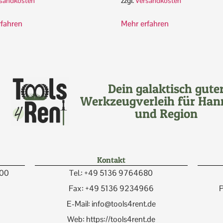
sandkosten
zzgl.
Versandkosten
rfahren
Mehr erfahren
Dein galaktisch gute
Werkzeugverleih für Han
und Region
Kontakt
:00
Tel.: +49 5136 9764680
Fax: +49 5136 9234966
P
E-Mail: info@tools4rent.de
Web: https://tools4rent.de