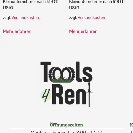
Kleinunternehmer nach §19 (1)
Kleinunternehmer nach §19 (1)
UStG.
UStG.
zzgl.
Versandkosten
zzgl.
Versandkosten
Mehr erfahren
Mehr erfahren
Öffnungszeiten
K
Montag – Donnerstag: 8:00 – 17:00
T