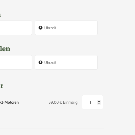
n
len
r
Takt-Motoren
39,00
€
Einmalig