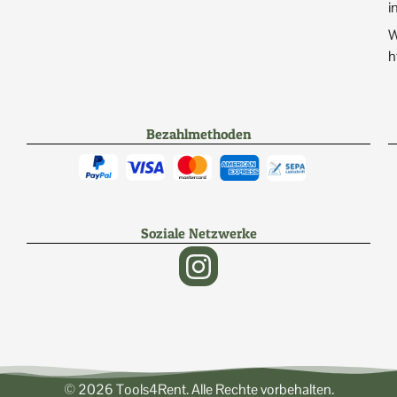
i
W
h
Bezahlmethoden
Soziale Netzwerke
© 2026 Tools4Rent. Alle Rechte vorbehalten.