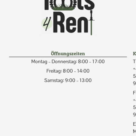
Öffnungszeiten
K
Montag – Donnerstag: 8:00 – 17:00
T
+
Freitag: 8:00 – 14:00
5
Samstag: 9:00 – 13:00
9
F
+
5
9
E
M